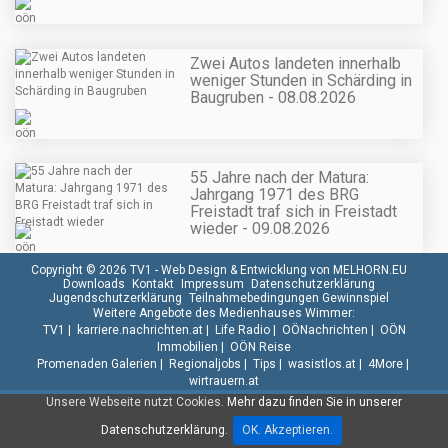
Zwei Autos landeten innerhalb
weniger Stunden in Schärding in
Baugruben - 08.08.2026
55 Jahre nach der Matura:
Jahrgang 1971 des BRG
Freistadt traf sich in Freistadt
wieder - 09.08.2026
Copyright © 2026 TV1 -
Web Design & Entwicklung von MELHORN.EU
Downloads
Kontakt
Impressum
Datenschutzerklärung
Jugendschutzerklärung
Teilnahmebedingungen Gewinnspiel
Weitere Angebote des Medienhauses Wimmer:
TV1
|
karriere.nachrichten.at
|
Life Radio
|
OÖNachrichten
|
OÖN
Immobilien
|
OÖN Reise
Promenaden Galerien
|
Regionaljobs
|
Tips
|
wasistlos.at
|
4More
|
wirtrauern.at
Unsere Webseite nutzt Cookies.
Mehr dazu finden Sie in unserer
Datenschutzerklärung.
OK. Akzeptieren.