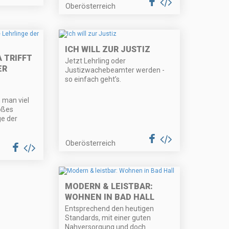
Oberösterreich
ICH WILL ZUR JUSTIZ
 TRIFFT
Jetzt Lehrling oder
ER
Justizwachebeamter werden -
so einfach geht’s.
 man viel
roßes
ge der
Oberösterreich
MODERN & LEISTBAR:
WOHNEN IN BAD HALL
Entsprechend den heutigen
Standards, mit einer guten
Nahversorgung und doch