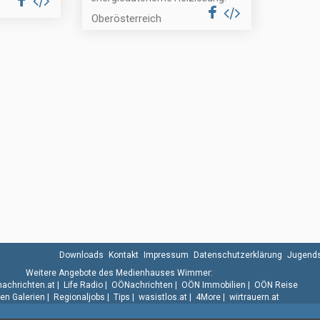
Oberösterreich
Downloads
Kontakt
Impressum
Datenschutzerklärung
Jugends
Weitere Angebote des Medienhauses Wimmer:
.nachrichten.at
|
Life Radio
|
OÖNachrichten
|
OÖN Immobilien
|
OÖN Reise
n Galerien
|
Regionaljobs
|
Tips
|
wasistlos.at
|
4More
|
wirtrauern.at