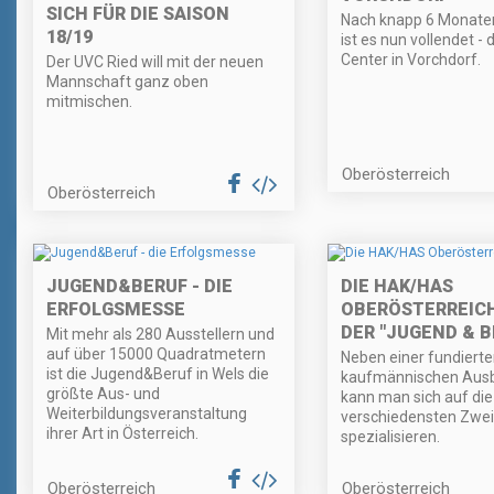
SICH FÜR DIE SAISON
Nach knapp 6 Monate
18/19
ist es nun vollendet - 
Center in Vorchdorf.
Der UVC Ried will mit der neuen
Mannschaft ganz oben
mitmischen.
Oberösterreich
Oberösterreich
JUGEND&BERUF - DIE
DIE HAK/HAS
ERFOLGSMESSE
OBERÖSTERREICH
DER "JUGEND & B
Mit mehr als 280 Ausstellern und
auf über 15000 Quadratmetern
Neben einer fundiert
ist die Jugend&Beruf in Wels die
kaufmännischen Ausb
größte Aus- und
kann man sich auf die
Weiterbildungsveranstaltung
verschiedensten Zwe
ihrer Art in Österreich.
spezialisieren.
Oberösterreich
Oberösterreich