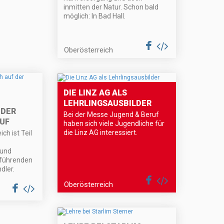
inmitten der Natur. Schon bald
möglich: In Bad Hall.
Oberösterreich
DIE LINZ AG ALS
LEHRLINGSAUSBILDER
 DER
Bei der Messe Jugend & Beruf
UF
haben sich viele Jugendliche für
die Linz AG interessiert.
ch ist Teil
 und
 führenden
dler.
Oberösterreich