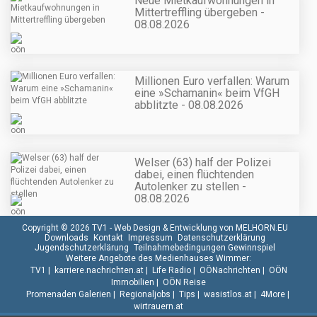
Neue Mietkaufwohnungen in
Mittertreffling übergeben -
08.08.2026
Millionen Euro verfallen: Warum
eine »Schamanin« beim VfGH
abblitzte - 08.08.2026
Welser (63) half der Polizei
dabei, einen flüchtenden
Autolenker zu stellen -
08.08.2026
Copyright © 2026 TV1 -
Web Design & Entwicklung von MELHORN.EU
Downloads
Kontakt
Impressum
Datenschutzerklärung
Jugendschutzerklärung
Teilnahmebedingungen Gewinnspiel
Weitere Angebote des Medienhauses Wimmer:
TV1
|
karriere.nachrichten.at
|
Life Radio
|
OÖNachrichten
|
OÖN
Immobilien
|
OÖN Reise
Promenaden Galerien
|
Regionaljobs
|
Tips
|
wasistlos.at
|
4More
|
wirtrauern.at