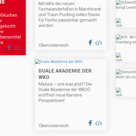
HS
Mit Hilfe der neuen
Fischwanderhilfen in Marchtrenk
und Traun-Pucking sollen Flüsse
roßküchen
für Fische passierbar gemacht
hr
werden.
 gekocht
re
bensmittel
ve.
Oberösterreich
DUALE AKADEMIE DER
WKO
Matura – und was jetzt? Die
Duale Akademie der WKOÖ
eröffnet neue Karriere-
Perspektiven!
Oberösterreich