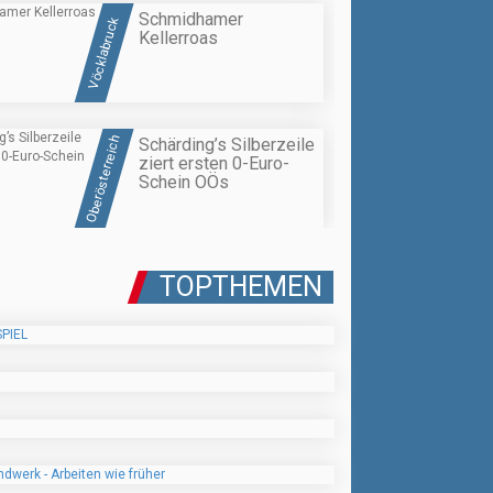
Schmidhamer
Vöcklabruck
Kellerroas
Oberösterreich
Schärding’s Silberzeile
ziert ersten 0-Euro-
Schein OÖs
TOPTHEMEN