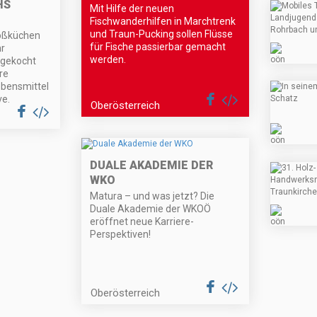
HS
Mit Hilfe der neuen
Fischwanderhilfen in Marchtrenk
und Traun-Pucking sollen Flüsse
roßküchen
für Fische passierbar gemacht
hr
werden.
 gekocht
re
bensmittel
ve.
Oberösterreich
DUALE AKADEMIE DER
WKO
Matura – und was jetzt? Die
Duale Akademie der WKOÖ
eröffnet neue Karriere-
Perspektiven!
Oberösterreich