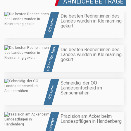
ÄHNLICHE BEITRÄGE
Die besten Redner:innen des
OÖ Extra
Landes wurden in Kleinraming
gekürt
OÖ im Überblick
Die besten Redner:innen des
Landes wurden in Kleinraming
gekürt
Schneidig: der OÖ
OÖ Extra
Landesentscheid im
Sensenmähen
Präzision am Acker beim
Innviertel
Landespflügen in Handenberg