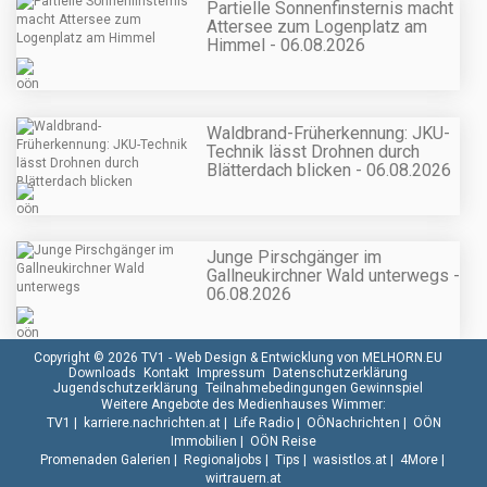
Partielle Sonnenfinsternis macht
Attersee zum Logenplatz am
Himmel - 06.08.2026
Waldbrand-Früherkennung: JKU-
Technik lässt Drohnen durch
Blätterdach blicken - 06.08.2026
Junge Pirschgänger im
Gallneukirchner Wald unterwegs -
06.08.2026
Copyright © 2026 TV1 -
Web Design & Entwicklung von MELHORN.EU
Downloads
Kontakt
Impressum
Datenschutzerklärung
Jugendschutzerklärung
Teilnahmebedingungen Gewinnspiel
Weitere Angebote des Medienhauses Wimmer:
TV1
|
karriere.nachrichten.at
|
Life Radio
|
OÖNachrichten
|
OÖN
Immobilien
|
OÖN Reise
Promenaden Galerien
|
Regionaljobs
|
Tips
|
wasistlos.at
|
4More
|
wirtrauern.at