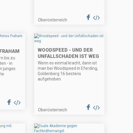
Oberösterreich
WOODSPEED - UND DER
 FRAHAM
UNFALLSCHADEN IST WEG
n bis zu
Wenn es einmal kracht, dann ist
en - in
man bei Woodspeed in Eferding,
 junges
Goldenberg 16 bestens
ate
aufgehoben.
Oberösterreich