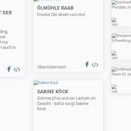
ÖLMÜHLE RAAB
T DER
Frische Öle direkt vom Hof.
ding,
und
t nur
n auch in
.
Oberösterreich
SABINE KÖCK
Schmerzfrei und ein Lächeln im
Gesicht - dafür sorgt Sabine
Köck.