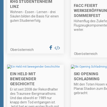
KHG STUDENTENHEIM
FACC FEIERT
LINZ
WERKSERÖFFNUN
Wohnen - Essen - Lernen - drei
SOMMERFEST
Säulen bilden die Basis für einen
guten Studienerfolg.
Höhenflug des Zuliefe
Flugzeugkomponente
weiter.
Oberösterreich
Oberösterreich
EIN HELD MIT
SKI OPENING
BEWEGENDER
SCHLADMING
GESCHICHTE
Mit den Toten Hosen 
Planai Stadion zum B
Er ist seit 2008 der Rekordhalter
gebracht.
des Traunsee-Bergmarathons.
Und das obwohl er 1989 nur
knapp dem Tod entgangen ist.
Jetzt hat er sein erstes Buch mit