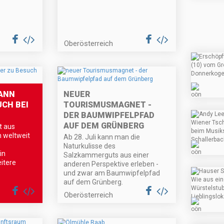
Oberösterreich
ANN
NEUER
UCH BEI
TOURISMUSMAGNET -
DER BAUMWIPFELPFAD
AUF DEM GRÜNBERG
t aus
 weltweit
Ab 28. Juli kann man die
Naturkulisse des
in
Salzkammerguts aus einer
itere
anderen Perspektive erleben -
und zwar am Baumwipfelpfad
auf dem Grünberg.
Oberösterreich