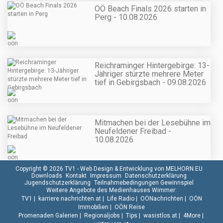
OÖ Beach Finals 2026 starten in
Perg - 10.08.2026
Reichraminger Hintergebirge: 13-
Jähriger stürzte mehrere Meter
tief in Gebirgsbach - 09.08.2026
Mitmachen bei der Lesebühne im
Neufeldener Freibad -
10.08.2026
Copyright © 2026 TV1 -
Web Design & Entwicklung von MELHORN.EU
Downloads
Kontakt
Impressum
Datenschutzerklärung
Jugendschutzerklärung
Teilnahmebedingungen Gewinnspiel
Weitere Angebote des Medienhauses Wimmer:
TV1
|
karriere.nachrichten.at
|
Life Radio
|
OÖNachrichten
|
OÖN
Immobilien
|
OÖN Reise
Promenaden Galerien
|
Regionaljobs
|
Tips
|
wasistlos.at
|
4More
|