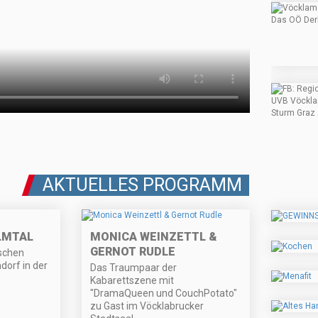
AKTUELLES PROGRAMM
LMTAL
MONICA WEINZETTL &
GERNOT RUDLE
ischen
dorf in der
Das Traumpaar der
Kabarettszene mit
"DramaQueen und CouchPotato"
zu Gast im Vöcklabrucker