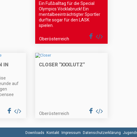
Ein Fußballtag für die Special
Olympics Vöcklabruck! Ein
mentalbeeinträchtigter Sportler
durfte sogar für den LASK
spielen.
Oberösterreich
 IN
CLOSER "XXXLUTZ"
ise
eunde auf
igen
Ebensee
Oberösterreich
Downloads
Kontakt
Impressum
Datenschutzerklärung
Jugends