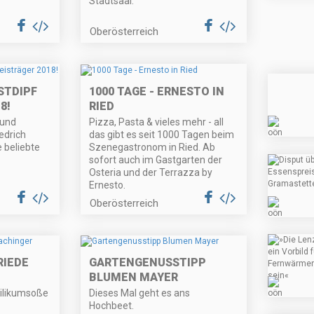
Stadtsaal.
Oberösterreich
STDIPF
1000 TAGE - ERNESTO IN
8!
RIED
mund
Pizza, Pasta & vieles mehr - all
edrich
das gibt es seit 1000 Tagen beim
 beliebte
Szenegastronom in Ried. Ab
sofort auch im Gastgarten der
Osteria und der Terrazza by
Ernesto.
Oberösterreich
RIEDE
GARTENGENUSSTIPP
BLUMEN MAYER
ilikumsoße
Dieses Mal geht es ans
Hochbeet.