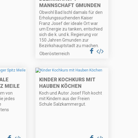
MANNSCHAFT GMUNDEN
Obwohl Bad Ischl damals für den
Erholungssuchenden Kaiser
Franz Josef der ideale Ort war
um Energie zu tanken, entschied
sich die k. und k. Regierung vor
150 Jahren Gmunden zur
Bezirkshauptstadt zu machen.
Oberösterreich
ALE
KINDER KOCHKURS MIT
Z MEILE
HAUBEN KÖCHEN
um von
Koch und Autor Josef Floh kocht
e jedes
mit Kindern aus der Freien
e
Schule Salzkammergut.
stens