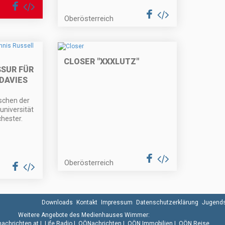
Oberösterreich
CLOSER "XXXLUTZ"
SUR FÜR
DAVIES
chen der
universität
hester.
Oberösterreich
Downloads
Kontakt
Impressum
Datenschutzerklärung
Jugends
Weitere Angebote des Medienhauses Wimmer:
.nachrichten.at
|
Life Radio
|
OÖNachrichten
|
OÖN Immobilien
|
OÖN Reise