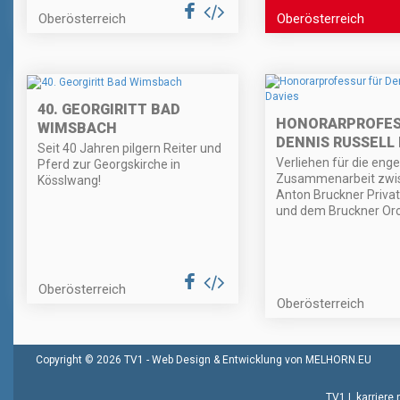
Oberösterreich
Oberösterreich
40. GEORGIRITT BAD
HONORARPROFES
WIMSBACH
DENNIS RUSSELL 
Seit 40 Jahren pilgern Reiter und
Verliehen für die enge
Pferd zur Georgskirche in
Zusammenarbeit zwis
Kösslwang!
Anton Bruckner Privat
und dem Bruckner Orc
Oberösterreich
Oberösterreich
Copyright © 2026 TV1 -
Web Design & Entwicklung von MELHORN.EU
TV1
|
karriere