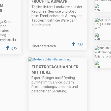
FRÜCHTE AUMAYR
IM
Täglich liefern Landwirte aus der
R
Region ihr Gemüse und Obst
beim Familienbetrieb Aumayr an.
Taggleich geht die Ware dann
ja Kinn
zum Kunden.
chen
h über
tieg
yr-Familie.
Oberösterreich
ELEKTROFACHHÄNDLER
MIT HERZ
Expert Edinger aus Eferding
punktet mit Service, gutem
Preis-Leistungsverhältnis und
persönlicher Beratung.