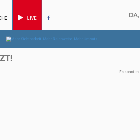
CHE
LIVE
ZT!
Es konnten 