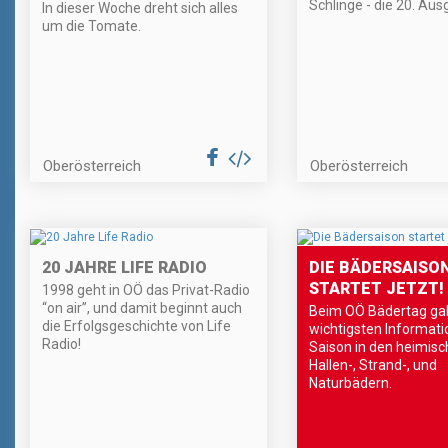
Schlinge - die 20. Aus
In dieser Woche dreht sich alles
um die Tomate.
Oberösterreich
Oberösterreich
20 JAHRE LIFE RADIO
DIE BÄDERSAISO
STARTET JETZT!
1998 geht in OÖ das Privat-Radio
“on air”, und damit beginnt auch
Beim OÖ Bädertag gab
die Erfolgsgeschichte von Life
wichtigsten Informati
Radio!
Saison in den heimisch
Hallen-, Strand-, und
Naturbädern.