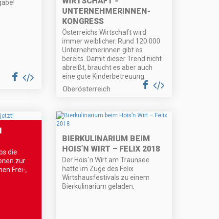
WIRTSCHAFT -
gabe!
UNTERNEHMERINNEN
-
KONGRESS
Österreichs Wirtschaft wird
immer weiblicher. Rund 120.000
Unternehmerinnen gibt es
bereits. Damit dieser Trend nicht
abreißt, braucht es aber auch
eine gute Kinderbetreuung.
Oberösterreich
N
BIERKULINARIUM BEIM
HOIS’N WIRT – FELIX 2018
s die
Der Hois`n Wirt am Traunsee
onen zur
hatte im Zuge des Felix
en Frei-,
Wirtshausfestivals zu einem
Bierkulinarium geladen.