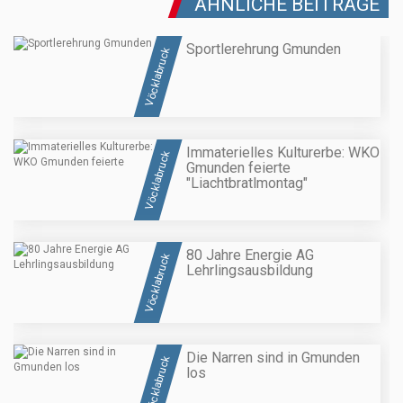
ÄHNLICHE BEITRÄGE
Sportlerehrung Gmunden
Vöcklabruck
Immaterielles Kulturerbe: WKO
Vöcklabruck
Gmunden feierte
"Liachtbratlmontag"
80 Jahre Energie AG
Vöcklabruck
Lehrlingsausbildung
Die Narren sind in Gmunden
Vöcklabruck
los