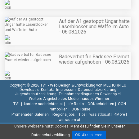
Auf der A1 gestoppt: Ungar hatte
Laserblocker und Waffe im Auto
- 06.08.2026
Badeverbot für Badesee Pramet
wieder aufgehoben - 06.08.2026
Copyright © 2026 TV1 -
Web Design & Entwicklung von MELHORN.EU
Downloads
Kontakt
Impressum
Datenschutzerklärung
Jugendschutzerklärung
Teilnahmebedingungen Gewinnspiel
Weitere Angebote des Medienhauses Wimmer:
TV1
|
karriere.nachrichten.at
|
Life Radio
|
OÖNachrichten
|
OÖN
Immobilien
|
OÖN Reise
Promenaden Galerien
|
Regionaljobs
|
Tips
|
wasistlos.at
|
4More
|
wirtrauern.at
Unsere Webseite nutzt Cookies.
Mehr dazu finden Sie in unserer
Datenschutzerklärung.
OK. Akzeptieren.