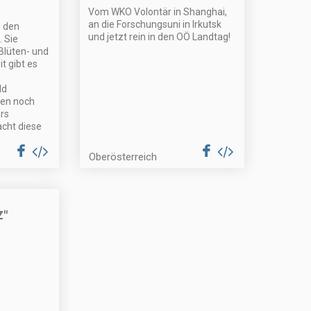
Vom WKO Volontär in Shanghai,
an die Forschungsuni in Irkutsk
 den
und jetzt rein in den OÖ Landtag!
. Sie
Blüten- und
t gibt es
ld
en noch
rs
cht diese
Oberösterreich
Z"