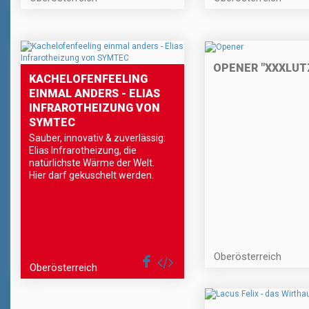
OPENER "XXXLUT
KACHELOFENFEELING
EINMAL ANDERS - ELIAS
INFRAROTHEIZUNG VON
SYMTEC
Sauber, innovativ & zuverlässig:
Elias Infrarotheizung, die
natürlichste Wärme der Welt.
Hier darf gekuschelt werden.
Oberösterreich
Oberösterreich