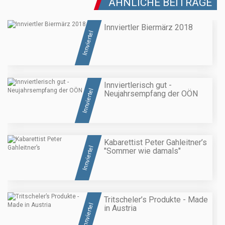
ÄHNLICHE BEITRÄGE
Innviertler Biermärz 2018
Innviertel
Innviertlerisch gut -
Innviertel
Neujahrsempfang der OÖN
Kabarettist Peter Gahleitner’s
Innviertel
"Sommer wie damals"
Tritscheler’s Produkte - Made
Innviertel
in Austria