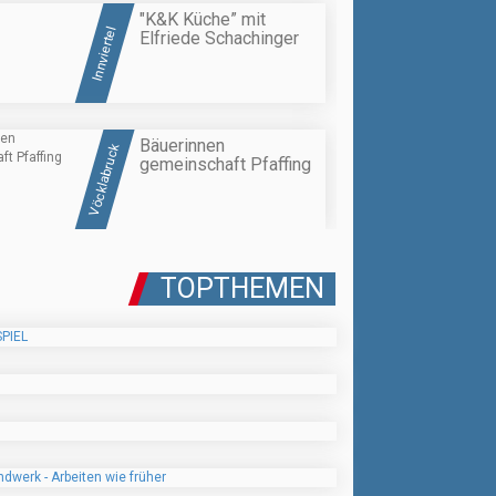
"K&K Küche” mit
Innviertel
Elfriede Schachinger
Bäuerinnen
Vöcklabruck
gemeinschaft Pfaffing
TOPTHEMEN