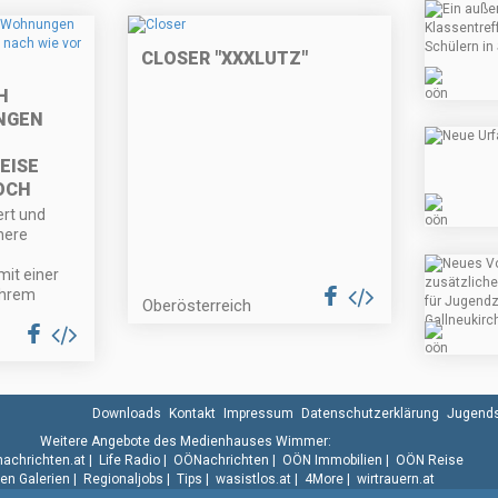
CLOSER "XXXLUTZ"
H
NGEN
EISE
OCH
ert und
nere
mit einer
ihrem
Oberösterreich
Downloads
Kontakt
Impressum
Datenschutzerklärung
Jugends
Weitere Angebote des Medienhauses Wimmer:
.nachrichten.at
|
Life Radio
|
OÖNachrichten
|
OÖN Immobilien
|
OÖN Reise
n Galerien
|
Regionaljobs
|
Tips
|
wasistlos.at
|
4More
|
wirtrauern.at