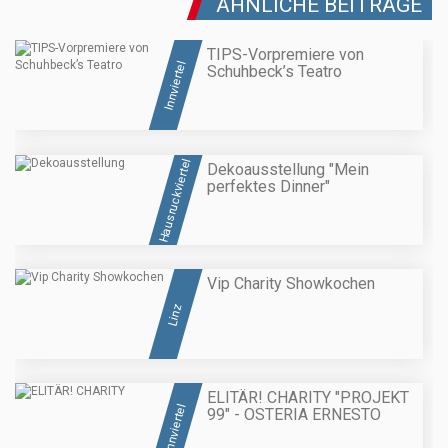
ÄHNLICHE BEITRÄGE
TIPS-Vorpremiere von
Innviertel
Schuhbeck’s Teatro
Hausruckviertel
Dekoausstellung "Mein
perfektes Dinner"
Vip Charity Showkochen
Linz
ELITÄR! CHARITY "PROJEKT
Innviertel
99" - OSTERIA ERNESTO