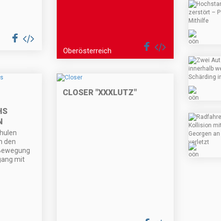
Oberösterreich
CLOSER "XXXLUTZ"
HS
N
hulen
n den
 Bewegung
gang mit