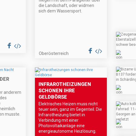
fliegen mit dem Paragleiter über
die Landschaft, oder widmen
sich dem Wassersport.
Oberösterreich
 DER
INFRAROTHEIZUNGEN
SCHONEN IHRE
ter anderem
GELDBÖRSE
 des
e
Elektrisches Heizen muss nicht
 heimlich
teuer sein, ganz im Gegenteil. Die
en musste.
Infrarotheizung bietet in
Verbindung mit einer
Photovoltaikanlage eine
energieautonome Heizlösung.