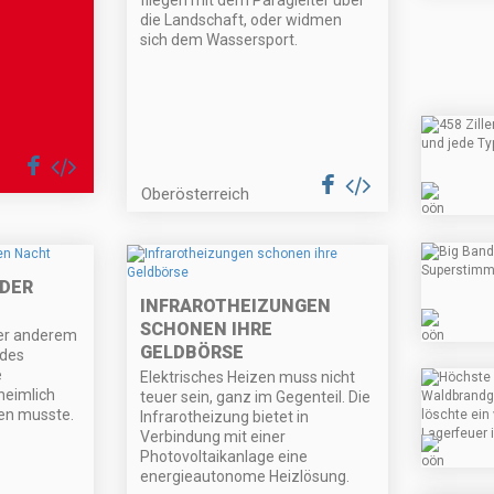
fliegen mit dem Paragleiter über
die Landschaft, oder widmen
sich dem Wassersport.
Oberösterreich
 DER
INFRAROTHEIZUNGEN
SCHONEN IHRE
ter anderem
GELDBÖRSE
 des
e
Elektrisches Heizen muss nicht
 heimlich
teuer sein, ganz im Gegenteil. Die
en musste.
Infrarotheizung bietet in
Verbindung mit einer
Photovoltaikanlage eine
energieautonome Heizlösung.