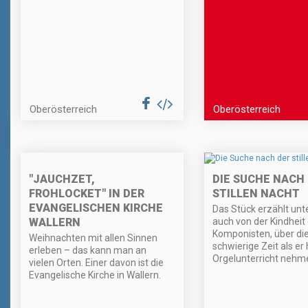
Oberösterreich
Oberösterreich
"JAUCHZET,
DIE SUCHE NACH
FROHLOCKET" IN DER
STILLEN NACHT
EVANGELISCHEN KIRCHE
Das Stück erzählt un
WALLERN
auch von der Kindheit
Komponisten, über di
Weihnachten mit allen Sinnen
schwierige Zeit als er
erleben – das kann man an
Orgelunterricht nehm
vielen Orten. Einer davon ist die
Evangelische Kirche in Wallern.