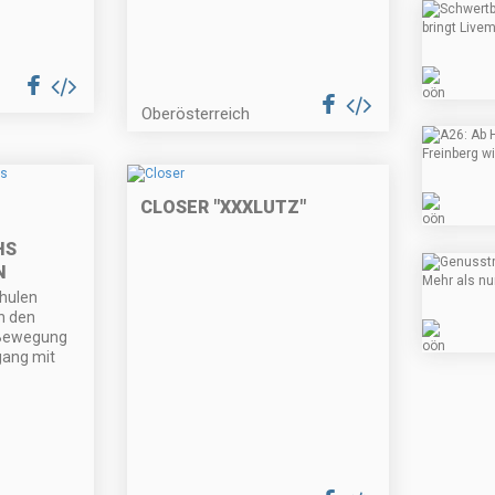
Oberösterreich
CLOSER "XXXLUTZ"
HS
N
hulen
n den
 Bewegung
gang mit