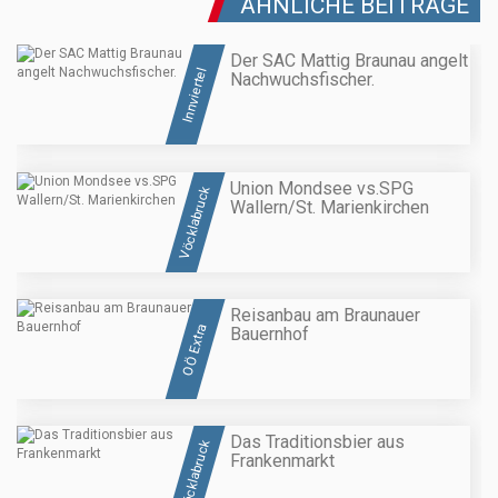
ÄHNLICHE BEITRÄGE
Der SAC Mattig Braunau angelt
Innviertel
Nachwuchsfischer.
Union Mondsee vs.SPG
Vöcklabruck
Wallern/St. Marienkirchen
Reisanbau am Braunauer
OÖ Extra
Bauernhof
Das Traditionsbier aus
Vöcklabruck
Frankenmarkt