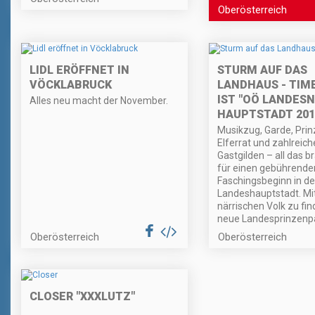
Oberösterreich
LIDL ERÖFFNET IN
STURM AUF DAS
VÖCKLABRUCK
LANDHAUS - TIM
IST "OÖ LANDES
Alles neu macht der November.
HAUPTSTADT 201
Musikzug, Garde, Prin
Elferrat und zahlreich
Gastgilden – all das b
für einen gebührende
Faschingsbeginn in de
Landeshauptstadt. Mi
närrischen Volk zu fin
neue Landesprinzenpa
Oberösterreich
Oberösterreich
CLOSER "XXXLUTZ"