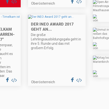
Oberösterreich
DER INEO AWARD 2017
ELKAM
GEHT AN...
NARREN-
Die große
7"
Lehrlingsausbildungsgala geht in
ihre 5. Runde und das mit
zenpaar,
großem Erfolg.
e
raucht es
n
r
tten im
den: Das
ar.
Oberösterreich