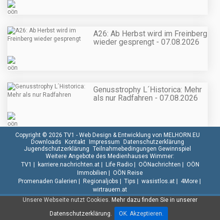
A26: Ab Herbst wird im Freinberg
wieder gesprengt - 07.08.2026
Genusstrophy L´Historica: Mehr
als nur Radfahren - 07.08.2026
Copyright © 2026 TV1 -
Web Design & Entwicklung von MELHORN.EU
Downloads
Kontakt
Impressum
Datenschutzerklärung
Jugendschutzerklärung
Teilnahmebedingungen Gewinnspiel
Weitere Angebote des Medienhauses Wimmer:
TV1
|
karriere.nachrichten.at
|
Life Radio
|
OÖNachrichten
|
OÖN
Immobilien
|
OÖN Reise
Promenaden Galerien
|
Regionaljobs
|
Tips
|
wasistlos.at
|
4More
|
wirtrauern.at
Unsere Webseite nutzt Cookies.
Mehr dazu finden Sie in unserer
Datenschutzerklärung.
OK. Akzeptieren.