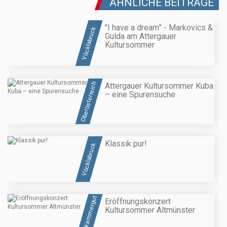
ÄHNLICHE BEITRÄGE
"I have a dream” - Markovics &
Vöcklabruck
Gulda am Attergauer
Kultursommer
Oberösterreich
Attergauer Kultursommer Kuba
– eine Spurensuche
Klassik pur!
Vöcklabruck
Salzkammergut
Eröffnungskonzert
Kultursommer Altmünster