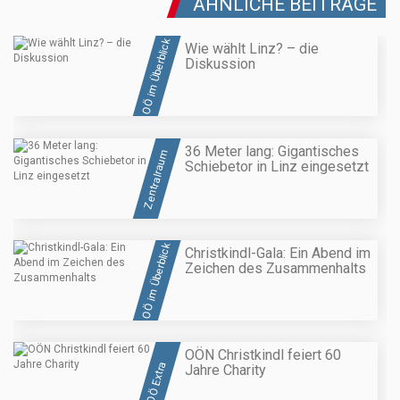
ÄHNLICHE BEITRÄGE
OÖ im Überblick
Wie wählt Linz? – die
Diskussion
36 Meter lang: Gigantisches
Zentralraum
Schiebetor in Linz eingesetzt
OÖ im Überblick
Christkindl-Gala: Ein Abend im
Zeichen des Zusammenhalts
OÖN Christkindl feiert 60
OÖ Extra
Jahre Charity