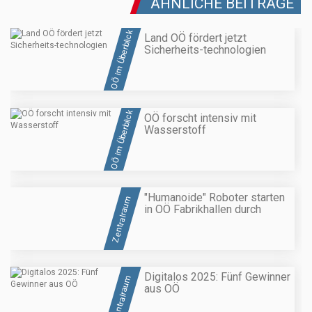
ÄHNLICHE BEITRÄGE
OÖ im Überblick
Land OÖ fördert jetzt
Sicherheits-technologien
OÖ im Überblick
OÖ forscht intensiv mit
Wasserstoff
"Humanoide" Roboter starten
Zentralraum
in OÖ Fabrikhallen durch
Digitalos 2025: Fünf Gewinner
Zentralraum
aus OÖ