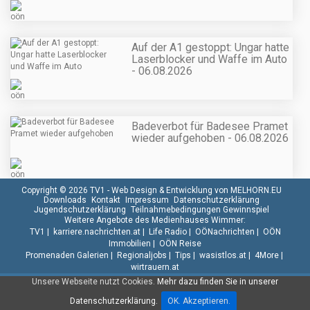
Auf der A1 gestoppt: Ungar hatte
Laserblocker und Waffe im Auto
- 06.08.2026
Badeverbot für Badesee Pramet
wieder aufgehoben - 06.08.2026
Copyright © 2026 TV1 -
Web Design & Entwicklung von MELHORN.EU
Downloads
Kontakt
Impressum
Datenschutzerklärung
Jugendschutzerklärung
Teilnahmebedingungen Gewinnspiel
Weitere Angebote des Medienhauses Wimmer:
TV1
|
karriere.nachrichten.at
|
Life Radio
|
OÖNachrichten
|
OÖN
Immobilien
|
OÖN Reise
Promenaden Galerien
|
Regionaljobs
|
Tips
|
wasistlos.at
|
4More
|
wirtrauern.at
Unsere Webseite nutzt Cookies.
Mehr dazu finden Sie in unserer
Datenschutzerklärung.
OK. Akzeptieren.