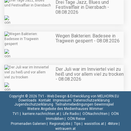
Drei Tage Jazz, Blues und
Festivalflair in Diersbach -
08.08.2026
Wegen Bakterien: Badesee in
Tragwein gesperrt - 08.08.2026
Der Juli war im Innviertel viel zu
heiß und vor allem viel zu trocken
- 08.08.2026
Copyright © 2026 TV1 -
Web Design & Entwicklung von MELHORN.EU
Downloads
Kontakt
Impressum
Datenschutzerklärung
Jugendschutzerklärung
Teilnahmebedingungen Gewinnspiel
Weitere Angebote des Medienhauses Wimmer:
TV1
|
karriere.nachrichten.at
|
Life Radio
|
OÖNachrichten
|
OÖN
Immobilien
|
OÖN Reise
Promenaden Galerien
|
Regionaljobs
|
Tips
|
wasistlos.at
|
4More
|
wirtrauern.at