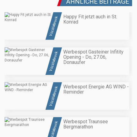
ÄHNLICHE BEITRÄGE
Happy Fit jetzt auch in St.
Vöcklabruck
Konrad
Werbespot Gasteiner Infitity
Vöcklabruck
Opening - Do, 27.06,
Donauufer
Werbespot Energie AG WIND -
Vöcklabruck
Reminder
Werbespot Traunsee
Vöcklabruck
Bergmarathon