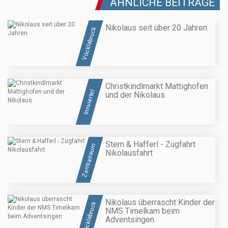
ÄHNLICHE BEITRÄGE
Nikolaus seit über 20 Jahren
Vöcklabruck
Christkindlmarkt Mattighofen
Innviertel
und der Nikolaus
Stern & Hafferl - Zugfahrt
Zentralraum
Nikolausfahrt
Nikolaus überrascht Kinder der
Vöcklabruck
NMS Timelkam beim
Adventsingen