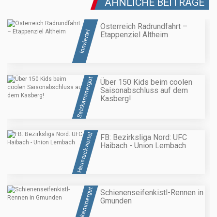
ÄHNLICHE BEITRÄGE
Österreich Radrundfahrt –
Innviertel
Etappenziel Altheim
Salzkammergut
Über 150 Kids beim coolen
Saisonabschluss auf dem
Kasberg!
Hausruckviertel
FB: Bezirksliga Nord: UFC
Haibach - Union Lembach
Salzkammergut
Schienenseifenkistl-Rennen in
Gmunden