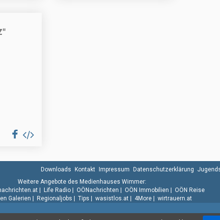
Z"
Downloads
Kontakt
Impressum
Datenschutzerklärung
Jugends
Weitere Angebote des Medienhauses Wimmer:
.nachrichten.at
|
Life Radio
|
OÖNachrichten
|
OÖN Immobilien
|
OÖN Reise
n Galerien
|
Regionaljobs
|
Tips
|
wasistlos.at
|
4More
|
wirtrauern.at