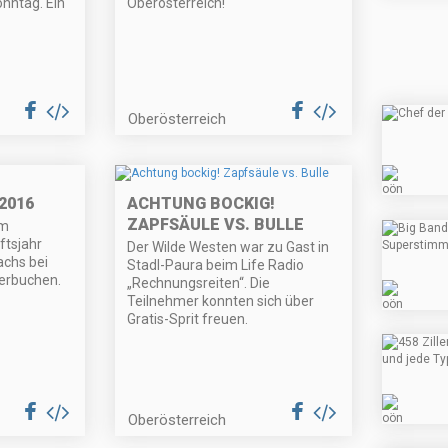
onntag. Ein
Oberösterreich!
Oberösterreich
2016
ACHTUNG BOCKIG!
ZAPFSÄULE VS. BULLE
im
tsjahr
Der Wilde Westen war zu Gast in
achs bei
Stadl-Paura beim Life Radio
erbuchen.
„Rechnungsreiten“. Die
Teilnehmer konnten sich über
Gratis-Sprit freuen.
Oberösterreich