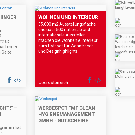
HINGER
WOHNEN UND INTERIEUR
55.000 m2 Ausstellungsfläche
und über 500 nationale und
r
internationale Aussteller
.
machen die Wohnen & Interieur
trait
zum Hotspot für Wohntrends
chachinger
und Designhighlights.
 Seite
Oberösterreich
CHT!" –
WERBESPOT "MF CLEAN
M
HYGIENEMANAGEMENT
GMBH - GUTSCHEINE"
ogramm hat
es