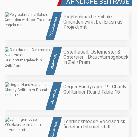
ÄHNLICHE BEITRÄGE
Polytechnische Schule
Vöcklabruck
Gmunden wirkt bei Erasmus
Projekt mit.
Osterhaserl, Osternester &
Innviertel
Ostereier - Brauchtumsgebäck
in Zell/Pram
Gegen Handycaps: 19. Charity
Innviertel
Golfturnier Round Table 15
Lehrlingsmesse Vöcklabruck
Vöcklabruck
findet im Internet statt