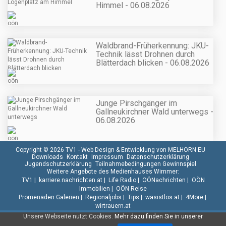
Himmel - 06.08.2026
Waldbrand-Früherkennung: JKU-
Technik lässt Drohnen durch
Blätterdach blicken - 06.08.2026
Junge Pirschgänger im
Gallneukirchner Wald unterwegs -
06.08.2026
Copyright © 2026 TV1 -
Web Design & Entwicklung von MELHORN.EU
Downloads
Kontakt
Impressum
Datenschutzerklärung
Jugendschutzerklärung
Teilnahmebedingungen Gewinnspiel
Weitere Angebote des Medienhauses Wimmer:
TV1
|
karriere.nachrichten.at
|
Life Radio
|
OÖNachrichten
|
OÖN
Immobilien
|
OÖN Reise
Promenaden Galerien
|
Regionaljobs
|
Tips
|
wasistlos.at
|
4More
|
wirtrauern.at
Unsere Webseite nutzt Cookies.
Mehr dazu finden Sie in unserer