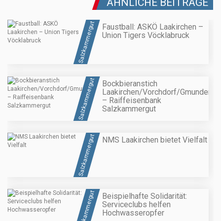
ÄHNLICHE BEITRÄGE
Salzkammergut
Faustball: ASKÖ Laakirchen –
Union Tigers Vöcklabruck
Salzkammergut
Bockbieranstich
Laakirchen/Vorchdorf/Gmunden
– Raiffeisenbank
Salzkammergut
Salzkammergut
NMS Laakirchen bietet Vielfalt
Salzkammergut
Beispielhafte Solidarität:
Serviceclubs helfen
Hochwasseropfer