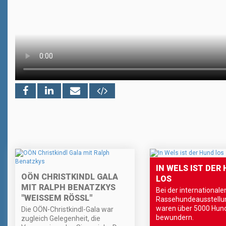
IN WELS IST DER
OÖN CHRISTKINDL GALA
LOS
MIT RALPH BENATZKYS
Bei der internationale
"WEISSEM RÖSSL"
Rassehundeausstellun
waren über 5000 Hun
Die OÖN-Christkindl-Gala war
bewundern.
zugleich Gelegenheit, die