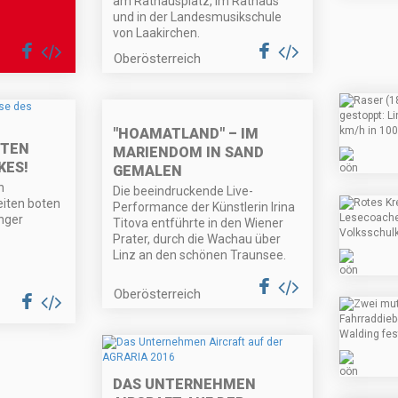
am Rathausplatz, im Rathaus
und in der Landesmusikschule
von Laakirchen.
Oberösterreich
"HOAMATLAND" – IM
STEN
MARIENDOM IN SAND
KES!
GEMALEN
n
Die beeindruckende Live-
eiten boten
Performance der Künstlerin Irina
nger
Titova entführte in den Wiener
Prater, durch die Wachau über
Linz an den schönen Traunsee.
Oberösterreich
DAS UNTERNEHMEN