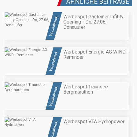
ÄHNLICHE BEITRÄGE
Werbespot Gasteiner Infitity
Vöcklabruck
Opening - Do, 27.06,
Donauufer
Werbespot Energie AG WIND -
Vöcklabruck
Reminder
Werbespot Traunsee
Vöcklabruck
Bergmarathon
Werbespot VTA Hydropower
Vöcklabruck