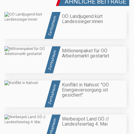
ÄHNLICHE BEITRÄGE
OÖ Landjugend kürt
Zentralraum
Landessieger:innen
Millionenpaket für OÖ
Zentralraum
Arbeitsmarkt gestartet
Konflikt in Nahost: "OÖ
Zentralraum
Energieversorgung ist
gesichert"
Werbespot Land OÖ //
Zentralraum
Landesfeiertag 4. Mai