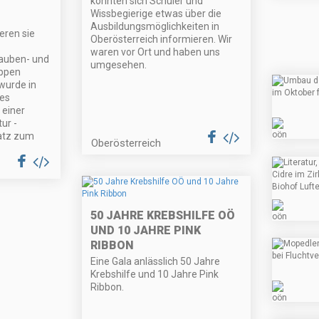
konnten sich Schüler und
Wissbegierige etwas über die
Ausbildungsmöglichkeiten in
eren sie
Oberösterreich informieren. Wir
waren vor Ort und haben uns
auben- und
umgesehen.
uppen
wurde in
es
 einer
ur -
atz zum
Oberösterreich
50 JAHRE KREBSHILFE OÖ
UND 10 JAHRE PINK
RIBBON
Eine Gala anlässlich 50 Jahre
Krebshilfe und 10 Jahre Pink
Ribbon.