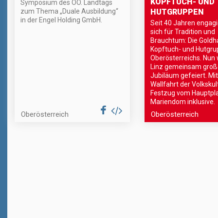
KOPFTUCH- UND
Symposium des OÖ. Landtags
zum Thema „Duale Ausbildung“
HUTGRUPPEN
in der Engel Holding GmbH.
Seit 40 Jahren engagi
sich für Tradition und
Brauchtum: Die Goldh
Kopftuch- und Hutgr
Oberösterreichs. Nun 
Linz gemeinsam groß
Jubiläum gefeiert. Mit
Wallfahrt der Volkskult
Festzug vom Hauptpl
Mariendom inklusive.
Oberösterreich
Oberösterreich