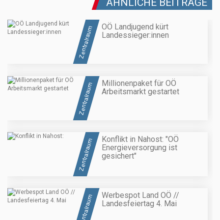
ÄHNLICHE BEITRÄGE
OÖ Landjugend kürt
Zentralraum
Landessieger:innen
Millionenpaket für OÖ
Zentralraum
Arbeitsmarkt gestartet
Konflikt in Nahost: "OÖ
Zentralraum
Energieversorgung ist
gesichert"
Werbespot Land OÖ //
Zentralraum
Landesfeiertag 4. Mai