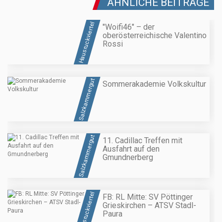
ÄHNLICHE BEITRÄGE
Hausruckviertel
"Woifi46" – der
oberösterreichische Valentino
Rossi
Salzkammergut
Sommerakademie Volkskultur
Salzkammergut
11. Cadillac Treffen mit
Ausfahrt auf den
Gmundnerberg
Hausruckviertel
FB: RL Mitte: SV Pöttinger
Grieskirchen – ATSV Stadl-
Paura