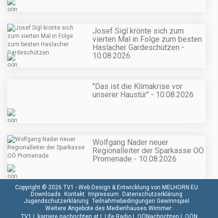
Josef Sigl krönte sich zum
vierten Mal in Folge zum besten
Haslacher Gardeschützen -
10.08.2026
"Das ist die Klimakrise vor
unserer Haustür" - 10.08.2026
Wolfgang Nader neuer
Regionalleiter der Sparkasse OÖ
Promenade - 10.08.2026
Copyright © 2026 TV1 -
Web Design & Entwicklung von MELHORN.EU
Downloads
Kontakt
Impressum
Datenschutzerklärung
Jugendschutzerklärung
Teilnahmebedingungen Gewinnspiel
Weitere Angebote des Medienhauses Wimmer:
TV1
|
karriere.nachrichten.at
|
Life Radio
|
OÖNachrichten
|
OÖN