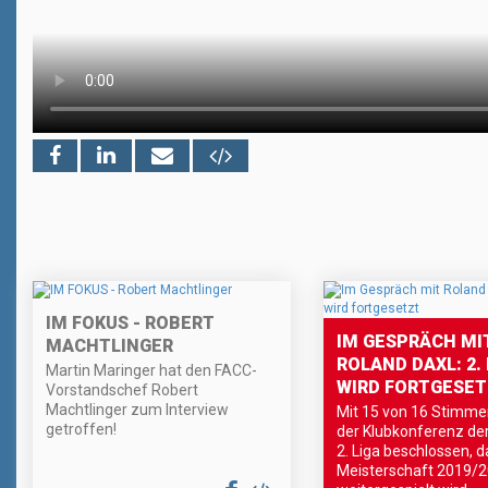
IM FOKUS - ROBERT
IM GESPRÄCH MI
MACHTLINGER
ROLAND DAXL: 2. 
Martin Maringer hat den FACC-
WIRD FORTGESE
Vorstandschef Robert
Machtlinger zum Interview
Mit 15 von 16 Stimme
getroffen!
der Klubkonferenz d
2. Liga beschlossen, d
Meisterschaft 2019/20