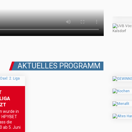
AKTUELLES PROGRAMM
T
LIGA
TZT
n wurde in
er HPYBET
ass die
 ab 5. Juni