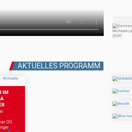
AKTUELLES PROGRAMM
 IM
LA
ER
er
mer OÖ
inger