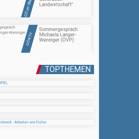
OÖ im Überblick
Landwirtschaft"
Sommergespräch
Michaela Langer-
OÖN TV
Weninger (ÖVP)
TOPTHEMEN