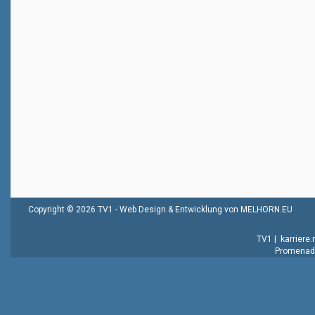
Copyright © 2026 TV1 -
Web Design & Entwicklung von MELHORN.EU
TV1
|
karriere
Promenade