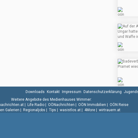
Downloads
Kontakt
Impressum
Datenschutzerklärung
Jugends
Weitere Angebote des Medienhauses Wimmer:
.nachrichten.at
|
Life Radio
|
OÖNachrichten
|
OÖN Immobilien
|
OÖN Reise
n Galerien
|
Regionaljobs
|
Tips
|
wasistlos.at
|
4More
|
wirtrauern.at