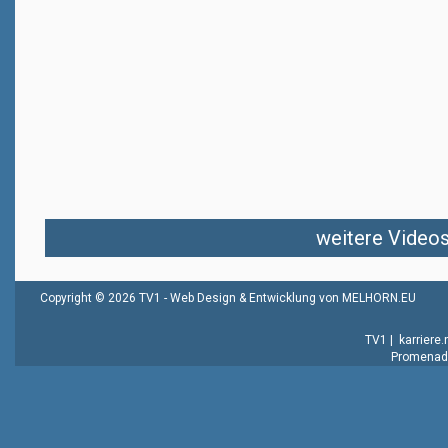
weitere Videos 
Copyright © 2026 TV1 -
Web Design & Entwicklung von MELHORN.EU
TV1
|
karriere
Promenade