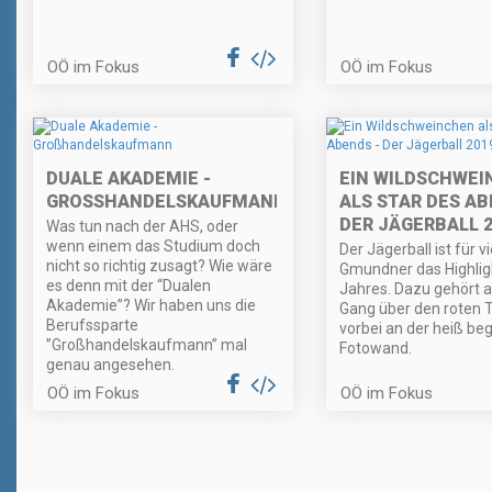
OÖ im Fokus
OÖ im Fokus
DUALE AKADEMIE -
EIN WILDSCHWEI
GROSSHANDELSKAUFMANN
ALS STAR DES AB
DER JÄGERBALL 2
Was tun nach der AHS, oder
wenn einem das Studium doch
Der Jägerball ist für vi
nicht so richtig zusagt? Wie wäre
Gmundner das Highlig
es denn mit der “Dualen
Jahres. Dazu gehört 
Akademie”? Wir haben uns die
Gang über den roten T
Berufssparte
vorbei an der heiß be
”Großhandelskaufmann” mal
Fotowand.
genau angesehen.
OÖ im Fokus
OÖ im Fokus