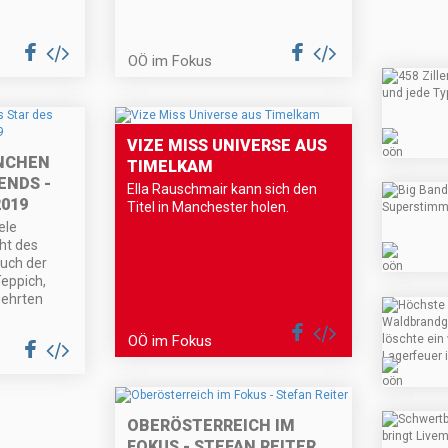
OÖ im Fokus
VIZE MISS UNIVERSE AUS
NCHEN
TIMELKAM
ENDS -
Ella Rauschmair kann sich den
019
Titel in Manchester holen.
ele
ht des
auch der
eppich,
gehrten
OÖ im Fokus
OBERÖSTERREICH IM
FOKUS - STEFAN REITER