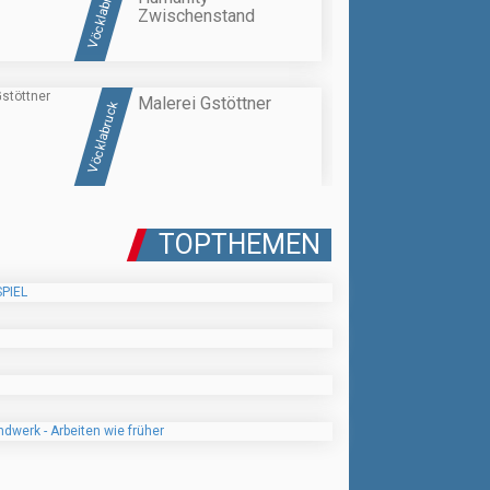
Vöcklabruck
Zwischenstand
Malerei Gstöttner
Vöcklabruck
TOPTHEMEN