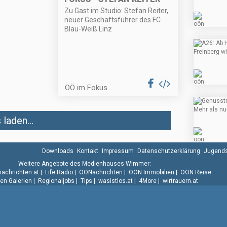
Zu Gast im Studio: Stefan Reiter,
neuer Geschäftsführer des FC
Blau-Weiß Linz
OÖ im Fokus
laden...
Downloads
Kontakt
Impressum
Datenschutzerklärung
Jugends
Weitere Angebote des Medienhauses Wimmer:
.nachrichten.at
|
Life Radio
|
OÖNachrichten
|
OÖN Immobilien
|
OÖN Reise
n Galerien
|
Regionaljobs
|
Tips
|
wasistlos.at
|
4More
|
wirtrauern.at