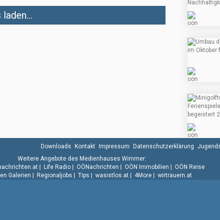
laden...
Downloads
Kontakt
Impressum
Datenschutzerklärung
Jugends
Weitere Angebote des Medienhauses Wimmer:
.nachrichten.at
|
Life Radio
|
OÖNachrichten
|
OÖN Immobilien
|
OÖN Reise
n Galerien
|
Regionaljobs
|
Tips
|
wasistlos.at
|
4More
|
wirtrauern.at