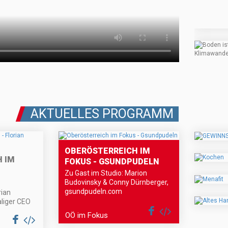
AKTUELLES PROGRAMM
OBERÖSTERREICH IM
 IM
FOKUS - GSUNDPUDELN
Zu Gast im Studio: Marion
Budovinsky & Conny Dürnberger,
gsundpudeln.com
rian
liger CEO
OÖ im Fokus