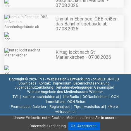
Gesellschaft im Wandel" -
07.08.2026
Unmut in Ebensee: ÖBB reißen
das Bahnhofsgebäude ab -
07.08.2026
Kirtag lockt nach St.
Marienkirchen - 07.08.2026
Copyright © 2026 TV1 -
Web Design & Entwicklung von MELHORN.EU
Downloads
Kontakt
Impressum
Datenschutzerklärung
Jugendschutzerklärung
Teilnahmebedingungen Gewinnspiel
Weitere Angebote des Medienhauses Wimmer:
TV1
|
karriere.nachrichten.at
|
Life Radio
|
OÖNachrichten
|
OÖN
Immobilien
|
OÖN Reise
Promenaden Galerien
|
Regionaljobs
|
Tips
|
wasistlos.at
|
4More
|
wirtrauern.at
Unsere Webseite nutzt Cookies.
Mehr dazu finden Sie in unserer
Datenschutzerklärung.
OK. Akzeptieren.