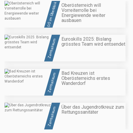
OÖ im Überblick
Oberösterreich will
Vorreiterrolle bei
Energiewende weiter
ausbauen
Euroskills 2025: Bislang
Zentralraum
grösstes Team wird entsendet
Bad Kreuzen ist
Zentralraum
Oberösterreichs erstes
Wanderdorf
Über das Jugendrotkreuz zum
Zentralraum
Rettungssanitäter