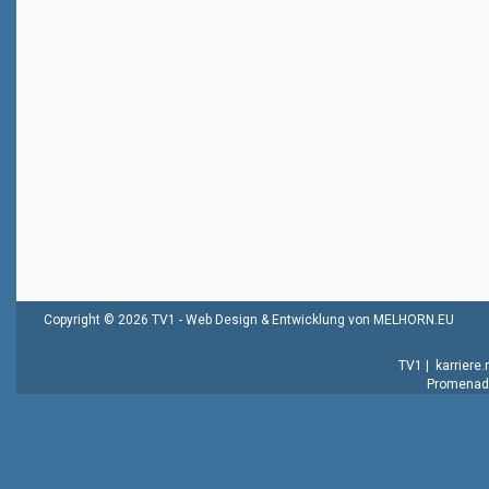
Copyright © 2026 TV1 -
Web Design & Entwicklung von MELHORN.EU
TV1
|
karriere
Promenade