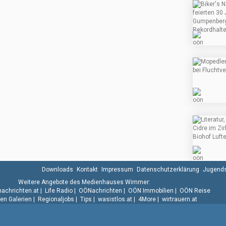
Downloads
Kontakt
Impressum
Datenschutzerklärung
Jugends
Weitere Angebote des Medienhauses Wimmer:
.nachrichten.at
|
Life Radio
|
OÖNachrichten
|
OÖN Immobilien
|
OÖN Reise
n Galerien
|
Regionaljobs
|
Tips
|
wasistlos.at
|
4More
|
wirtrauern.at